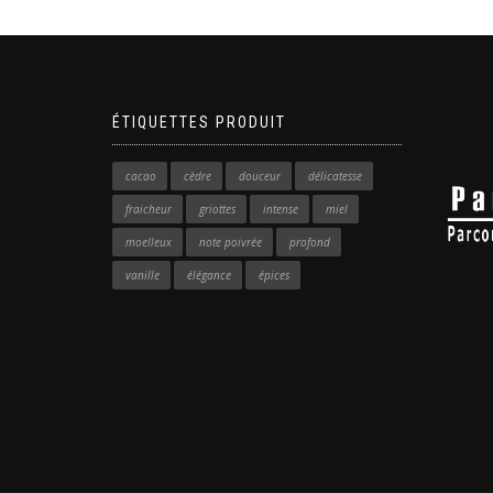
ÉTIQUETTES PRODUIT
cacao
cèdre
douceur
délicatesse
fraicheur
griottes
intense
miel
moelleux
note poivrée
profond
vanille
élégance
épices