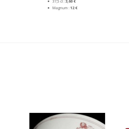
37,5 cl :
3,60 €
Magnum :
12 €