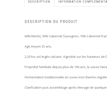
DESCRIPTION
INFORMATION COMPLÉMENTA
DESCRIPTION DU PRODUIT
60% Merlot, 30% Cabernet Sauvignon, 10% Cabernet Fran
Age moyen 25 ans.
2,20 ha, sol Argilo-calcaire. Vignoble sur les hauteurs de
Propriété familiale depuis plus de 100 ans, le savoir-fair
Fermentation traditionnelle en cuves inox thermo régulé
Clarification puis assemblage après élevage de quelque