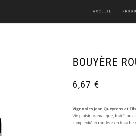
ACCUEIL
PRODU
BOUYÈRE RO
6,67
€
Vignobles Jean Queyrens et Fils
Vin plaisir aromatique, fruité, aux
complexité et rondeur en bouche qu