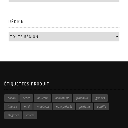
RÉGION
ÉTIQUETTES PRODUIT
cacao
cèdre
douceur
délicatesse
fraicheur
griottes
intense
miel
moelleux
note poivrée
profond
vanille
élégance
épices