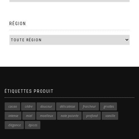
RÉGION
ÉTIQUETTES PRODUIT
cacao
cèdre
douceur
délicatesse
fraicheur
griottes
intense
miel
moelleux
note poivrée
profond
vanille
élégance
épices