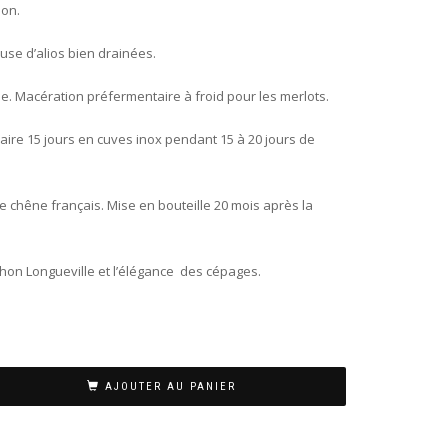
non.
use d’alios bien drainées.
ée. Macération préfermentaire à froid pour les merlots.
laire 15 jours en cuves inox pendant 15 à 20 jours de
 chêne français. Mise en bouteille 20 mois après la
Pichon Longueville et l’élégance des cépages.
AJOUTER AU PANIER