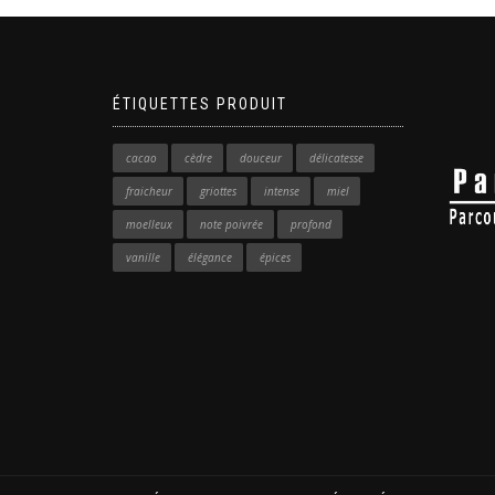
ÉTIQUETTES PRODUIT
cacao
cèdre
douceur
délicatesse
fraicheur
griottes
intense
miel
moelleux
note poivrée
profond
vanille
élégance
épices